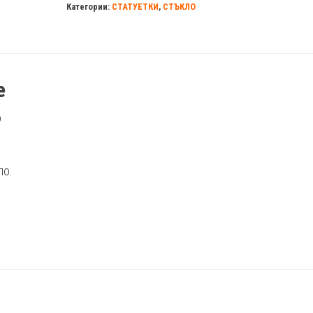
Категории:
СТАТУЕТКИ
,
СТЪКЛО
е
о
ло.