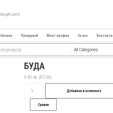
ia-gift.com ||
Начало
Пазарувай
Моят профил
За нас
Контакти
БУДА
9.90
лв.
(€5.06)
количество
Добавяне в количката
за
БУДА
Сравни