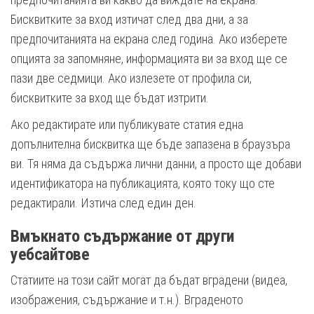
Бисквитките за вход изтичат след два дни, а за
предпочитанията на екрана след година. Ако изберете
опцията за запомняне, информацията ви за вход ще се
пази две седмици. Ако излезете от профила си,
бисквитките за вход ще бъдат изтрити.
Ако редактирате или публикувате статия една
допълнителна бисквитка ще бъде запазена в браузъра
ви. Тя няма да съдържа лични данни, а просто ще добави
идентификатора на публикацията, която току що сте
редактирали. Изтича след един ден.
Вмъкнато съдържание от други
уебсайтове
Статиите на този сайт могат да бъдат вградени (видеа,
изображения, съдържание и т.н.). Вграденото