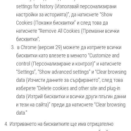
settings for history (Използвай персонализирани
настройки за историята)”, да натиснете “Show
Cookies (Покажи бисквитки” и след това да
натиснете “Remove All Cookies (Премахни всички
бисквитки”;
в Chrome (версия 29) можете да изтриете всички
бисквитки като влезете в менюто “Customize and
control (Персонализиране и контрол)” и натиснете
“Settings”, “Show advanced settings” и “Clear browsing
data (Изчисти данните за сърфирането”, след това
изберете “Delete cookies and other site and plug-in
data (Изтрий бисквитки и всички други плъгин данни
и тези на сайта)” преди да натиснете “Clear browsing
data.”
4. Изтриването на бисквитките ще има отрицателно