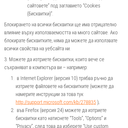
сайтовете” под заглавието “Cookies
(Бисквитки)”.
Блокирането на всички бисквитки ще има отрицателно
влияние върху използваемостта на много сайтове. Ако
блокирате бисквитките, няма да можете да използвате
всички свойства на уебсайта ни.
3. Можете да изтриете бисквитки, които вече се
съхраняват в компютъра ви – например:
в Internet Explorer (версия 10) трябва ръчно да
изтриете файловете на бисквитките (можете да
намерите инструкции за това тук
http://support.microsoft.com/kb/278835
);
във Firefox (версия 24) можете да изтриете
бисквитки като натиснете “Tools”, “Options” и
“Privacy”, след това да изберете “Use custom