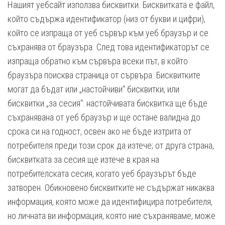
Нашият уебсайт използва бисквитки. Бисквитката е файл,
който съдържа идентификатор (низ от букви и цифри),
който се изпраща от уеб сървър към уеб браузър и се
съхранява от браузъра. След това идентификаторът се
изпраща обратно към сървъра всеки път, в който
браузъра поисква страница от сървъра. Бисквитките
могат да бъдат или „настойчиви“ бисквитки, или
бисквитки „за сесия“: настойчивата бисквитка ще бъде
съхранявана от уеб браузър и ще остане валидна до
срока си на годност, освен ако не бъде изтрита от
потребителя преди този срок да изтече; от друга страна,
бисквитката за сесия ще изтече в края на
потребителската сесия, когато уеб браузърът бъде
затворен. Обикновено бисквитките не съдържат никаква
информация, която може да идентифицира потребителя,
но личната ви информация, която ние съхраняваме, може