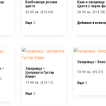
рце
Бонбониера розови
Кана и захарница 
цветя
Цветя с черен фо
20.90
лв.
(€10.69)
28.90
лв.
(€14.78)
Още
Добавяне в количк
Захарница – Бяло
а –
Захарница –
10.90
лв.
(€5.57)
Целувката Густав
Климт
)
19.90
лв.
(€10.17)
Още
Още