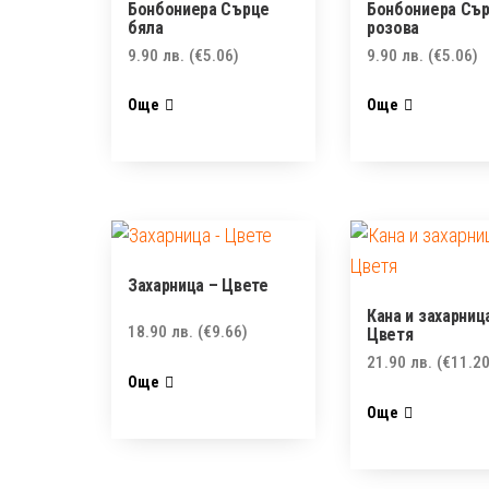
Бонбониера Сърце
Бонбониера Съ
бяла
розова
9.90
лв.
(€5.06)
9.90
лв.
(€5.06)
Още
Още
Захарница – Цвете
Кана и захарниц
18.90
лв.
(€9.66)
Цветя
21.90
лв.
(€11.20
Още
Още