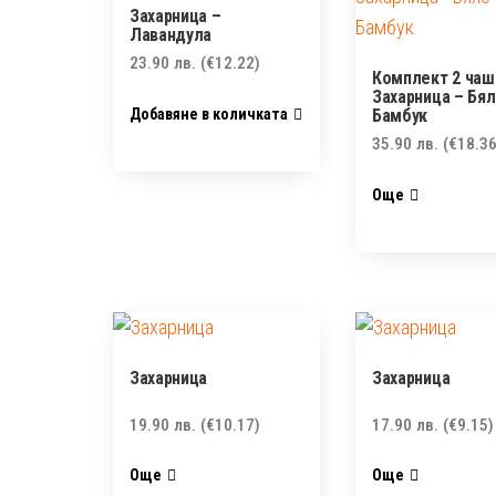
Захарница –
Лавандула
23.90
лв.
(€12.22)
Комплект 2 чаш
Захарница – Бял
Добавяне в количката
Бамбук
35.90
лв.
(€18.36
Още
Захарница
Захарница
19.90
лв.
(€10.17)
17.90
лв.
(€9.15)
Още
Още