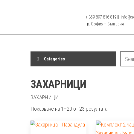
Skip
to
+ 359 897 816 819 || info@sof
www.sofia-
the
ГР.
гр. София – България
СОФИЯ,
content
gift.com
тел.
0897
816819
Categories
ЗАХАРНИЦИ
ЗАХАРНИЦИ
Sorted
Показване на 1–20 от 23 резултата
by
latest