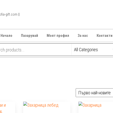
ia-gift.com ||
Начало
Пазарувай
Моят профил
За нас
Контакти