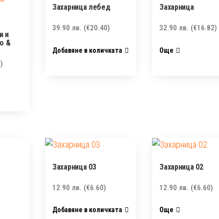
Захарница лебед
Захарница
39.90
лв.
(€20.40)
32.90
лв.
(€16.82)
и и
o &
Добавяне в количката
Още
)
Захарница 03
Захарница 02
12.90
лв.
(€6.60)
12.90
лв.
(€6.60)
Добавяне в количката
Още