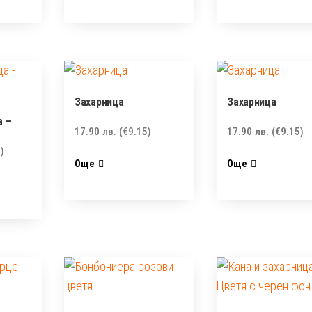
Захарница
Захарница
а –
17.90
лв.
(€9.15)
17.90
лв.
(€9.15)
)
Още
Още