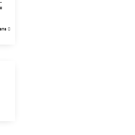
–
н
ата