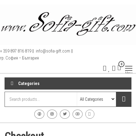
+ 359 897 816 819 || info@sofia-gift.com ||
гр. София – България
0
www.sofia-
ГР.
Menu
СОФИЯ,
gift.com
тел.
Categories
0897
816819